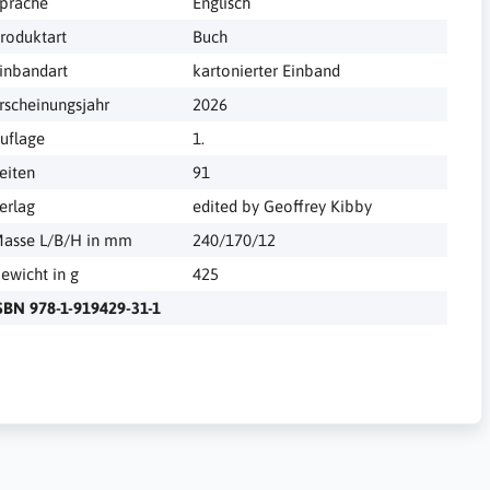
prache
Englisch
roduktart
Buch
inbandart
kartonierter Einband
rscheinungsjahr
2026
uflage
1.
eiten
91
erlag
edited by Geoffrey Kibby
asse L/B/H in mm
240/170/12
ewicht in g
425
SBN 978-1-919429-31-1