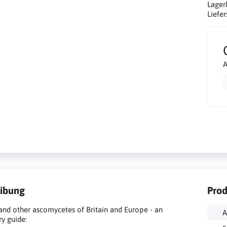
Lager
Liefer
A
ibung
Prod
and other ascomycetes of Britain and Europe - an
A
ry guide: