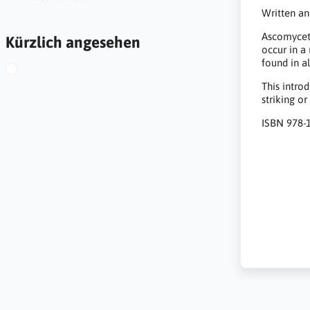
Written an
Ascomycete
Kürzlich angesehen
occur in a
found in a
This intro
striking or
ISBN 978-