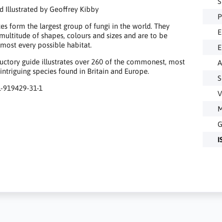
S
d Illustrated by Geoffrey Kibby
P
s form the largest group of fungi in the world. They
E
 multitude of shapes, colours and sizes and are to be
lmost every possible habitat.
E
ductory guide illustrates over 260 of the commonest, most
A
 intriguing species found in Britain and Europe.
S
1-919429-31-1
V
M
G
I