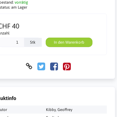
bestand:
vorrätig
status:
am Lager
CHF 40
nzahl
Stk
In den Warenkorb
uktinfo
utor
Kibby, Geoffrey