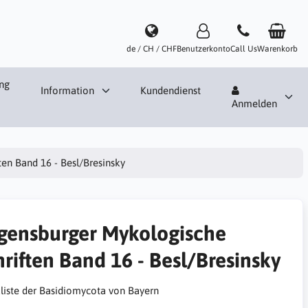
de / CH / CHF
Benutzerkonto
Call Us
Warenkorb
ng
Information
Kundendienst
Anmelden
en Band 16 - Besl/Bresinsky
gensburger Mykologische
hriften Band 16 - Besl/Bresinsky
liste der Basidiomycota von Bayern