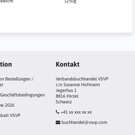
ewicht
1250g
tion
Kontakt
n Bestellungen /
Verbandsbuchhandel VSVP
st
c/o Susanne Hofmann
Jegerhus 1
 Geschäftsbedingungen
8816 Hirzel
Schweiz
ne 2026
+41 xx xxx xx xx
abatt VSVP
buchhandel@vsvp.com