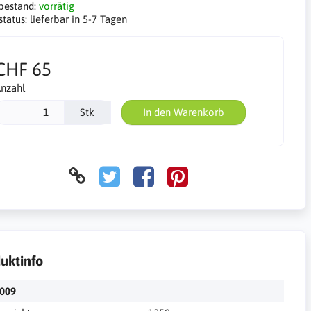
bestand:
vorrätig
status:
lieferbar in 5-7 Tagen
CHF 65
nzahl
Stk
In den Warenkorb
uktinfo
009