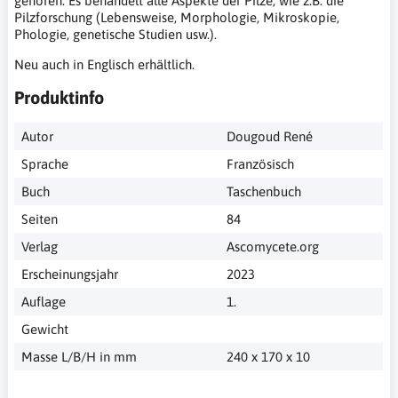
gehören. Es behandelt alle Aspekte der Pilze, wie z.B. die
Pilzforschung (Lebensweise, Morphologie, Mikroskopie,
Phologie, genetische Studien usw.).
Neu auch in Englisch erhältlich.
Produktinfo
Autor
Dougoud René
Sprache
Französisch
Buch
Taschenbuch
Seiten
84
Verlag
Ascomycete.org
Erscheinungsjahr
2023
Auflage
1.
Gewicht
Masse L/B/H in mm
240 x 170 x 10