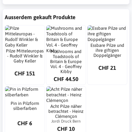
Ausserdem gekauft Produkte
Essbare Pilze und
ihre giftigen
Pilze Mitteleuropas
Mushrooms and
Doppelgänger
- Rudolf Winkler &
Toadstools of
Gaby Keller
Britain & Europe
Vol. 4 - Geoffrey
CHF 21
Kibby
CHF 151
CHF 44.50
Pin in Pilzform
Acht Pilze näher
silberfarben
betrachtet - Heinz
Clémençon
Jordi Druck Bern
CHF 6
CHF 10