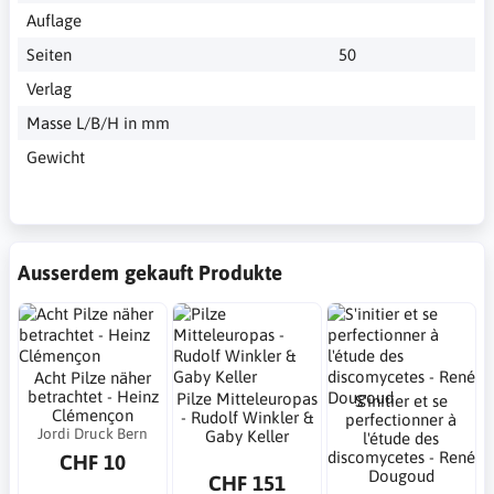
Auflage
Seiten
50
Verlag
Masse L/B/H in mm
Gewicht
Ausserdem gekauft Produkte
Acht Pilze näher
betrachtet - Heinz
Pilze Mitteleuropas
S'initier et se
Clémençon
- Rudolf Winkler &
perfectionner à
Jordi Druck Bern
Gaby Keller
l'étude des
discomycetes - René
CHF 10
Dougoud
CHF 151