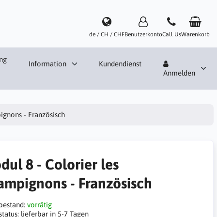
de / CH / CHF
Benutzerkonto
Call Us
Warenkorb
ng
Information
Kundendienst
Anmelden
ignons - Französisch
ul 8 - Colorier les
ampignons - Französisch
bestand:
vorrätig
status:
lieferbar in 5-7 Tagen