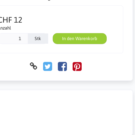
CHF 12
nzahl
Stk
In den Warenkorb