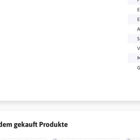
E
E
A
S
V
M
G
dem gekauft Produkte