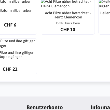
Pilzform silberfarben
Acht Pilze näher betrachtet -
Heilen
Heinz Clémençon
Jordi Druck Bern
CHF 6
CHF 10
ilze und ihre giftigen
Doppelgänger
CHF 21
Benutzerkonto
Informa