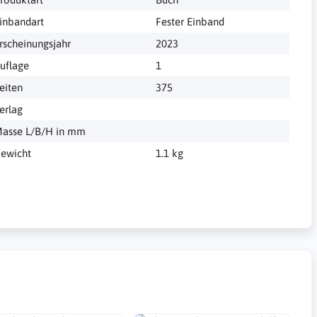
inbandart
Fester Einband
rscheinungsjahr
2023
uflage
1
eiten
375
erlag
asse L/B/H in mm
ewicht
1.1 kg