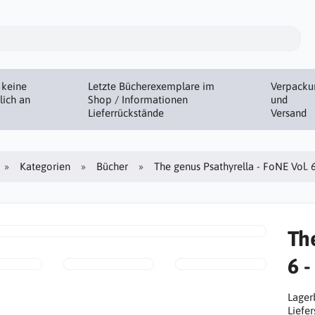
 keine
Letzte Bücherexemplare im
Verpacku
lich an
Shop / Informationen
und
Lieferrückstände
Versand
Kategorien
Bücher
The genus Psathyrella - FoNE Vol. 6
Th
6 -
Lager
Liefer