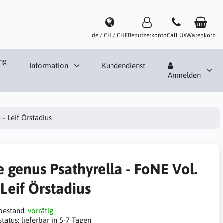
de / CH / CHF
Benutzerkonto
Call Us
Warenkorb
ng
Information
Kundendienst
Anmelden
 - Leif Örstadius
e genus Psathyrella - FoNE Vol.
 Leif Örstadius
bestand:
vorrätig
status:
lieferbar in 5-7 Tagen