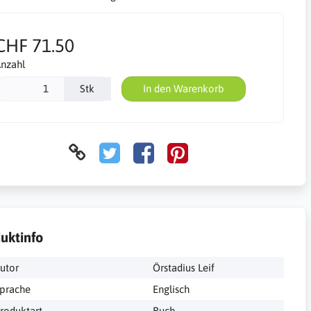
CHF 71.50
nzahl
Stk
In den Warenkorb
uktinfo
utor
Örstadius Leif
prache
Englisch
roduktart
Buch