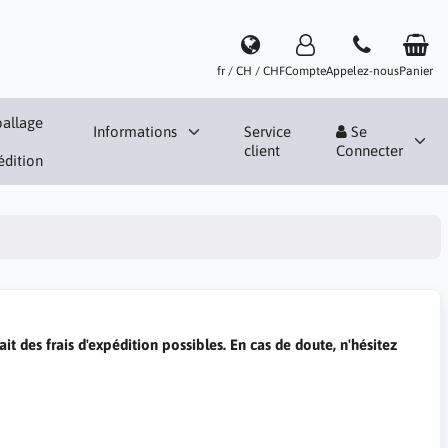
fr / CH / CHF
Compte
Appelez-nous
Panier
allage
Informations
Service
Se
client
Connecter
édition
ait des frais d'expédition possibles. En cas de doute, n'hésitez