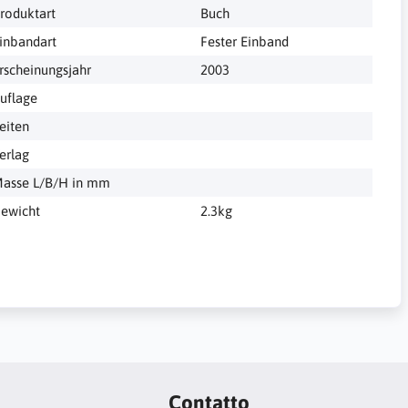
roduktart
Buch
inbandart
Fester Einband
rscheinungsjahr
2003
uflage
eiten
erlag
asse L/B/H in mm
ewicht
2.3kg
Contatto