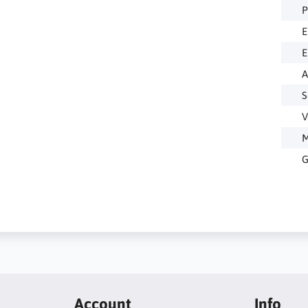
P
E
E
A
S
V
M
G
Account
Info