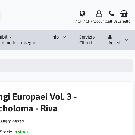
it / CH / CHF
Account
Call Us
Carrello
bili /
Info
Servizio
ardi nelle consegne
Clienti
Accedi
gi Europaei Vol. 3 -
icholoma - Riva
:
8890105712
 Stock:
In stock