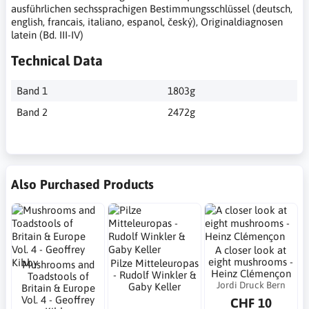
ausführlichen sechssprachigen Bestimmungsschlüssel (deutsch,
english, francais, italiano, espanol, český), Originaldiagnosen
latein (Bd. III-IV)
Technical Data
Band 1
1803g
Band 2
2472g
Also Purchased Products
A closer look at
eight mushrooms -
Pilze Mitteleuropas
Mushrooms and
Heinz Clémençon
- Rudolf Winkler &
Toadstools of
Jordi Druck Bern
Gaby Keller
Britain & Europe
Vol. 4 - Geoffrey
CHF 10