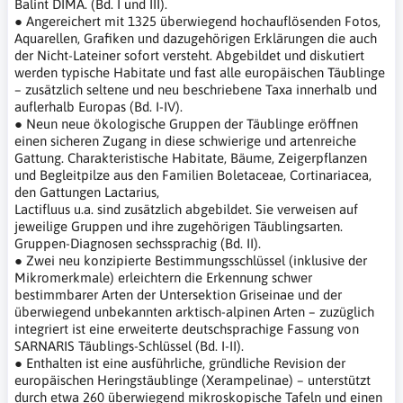
Balint DIMA. (Bd. I und III).
● Angereichert mit 1325 überwiegend hochauflösenden Fotos,
Aquarellen, Grafiken und dazugehörigen Erklärungen die auch
der Nicht-Lateiner sofort versteht. Abgebildet und diskutiert
werden typische Habitate und fast alle europäischen Täublinge
– zusätzlich seltene und neu beschriebene Taxa innerhalb und
auflerhalb Europas (Bd. I-IV).
● Neun neue ökologische Gruppen der Täublinge eröffnen
einen sicheren Zugang in diese schwierige und artenreiche
Gattung. Charakteristische Habitate, Bäume, Zeigerpflanzen
und Begleitpilze aus den Familien Boletaceae, Cortinariacea,
den Gattungen Lactarius,
Lactifluus u.a. sind zusätzlich abgebildet. Sie verweisen auf
jeweilige Gruppen und ihre zugehörigen Täublingsarten.
Gruppen-Diagnosen sechssprachig (Bd. II).
● Zwei neu konzipierte Bestimmungsschlüssel (inklusive der
Mikromerkmale) erleichtern die Erkennung schwer
bestimmbarer Arten der Untersektion Griseinae und der
überwiegend unbekannten arktisch-alpinen Arten – zuzüglich
integriert ist eine erweiterte deutschsprachige Fassung von
SARNARIS Täublings-Schlüssel (Bd. I-II).
● Enthalten ist eine ausführliche, gründliche Revision der
europäischen Heringstäublinge (Xerampelinae) – unterstützt
durch etwa 260 überwiegend mikroskopische Tafeln und einen