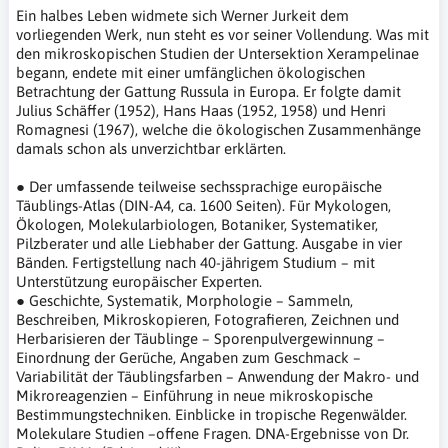
Ein halbes Leben widmete sich Werner Jurkeit dem
vorliegenden Werk, nun steht es vor seiner Vollendung. Was mit
den mikroskopischen Studien der Untersektion Xerampelinae
begann, endete mit einer umfänglichen ökologischen
Betrachtung der Gattung Russula in Europa. Er folgte damit
Julius Schäffer (1952), Hans Haas (1952, 1958) und Henri
Romagnesi (1967), welche die ökologischen Zusammenhänge
damals schon als unverzichtbar erklärten.
● Der umfassende teilweise sechssprachige europäische
Täublings-Atlas (DIN-A4, ca. 1600 Seiten). Für Mykologen,
Ökologen, Molekularbiologen, Botaniker, Systematiker,
Pilzberater und alle Liebhaber der Gattung. Ausgabe in vier
Bänden. Fertigstellung nach 40-jährigem Studium – mit
Unterstützung europäischer Experten.
● Geschichte, Systematik, Morphologie – Sammeln,
Beschreiben, Mikroskopieren, Fotografieren, Zeichnen und
Herbarisieren der Täublinge – Sporenpulvergewinnung –
Einordnung der Gerüche, Angaben zum Geschmack –
Variabilität der Täublingsfarben – Anwendung der Makro- und
Mikroreagenzien – Einführung in neue mikroskopische
Bestimmungstechniken. Einblicke in tropische Regenwälder.
Molekulare Studien –offene Fragen. DNA-Ergebnisse von Dr.