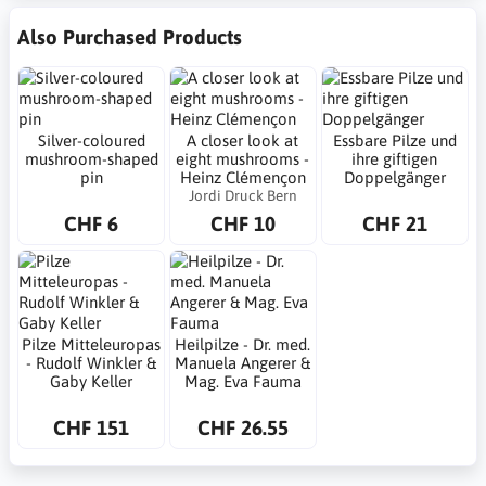
Also Purchased Products
Silver-coloured
A closer look at
Essbare Pilze und
mushroom-shaped
eight mushrooms -
ihre giftigen
pin
Heinz Clémençon
Doppelgänger
Jordi Druck Bern
CHF 6
CHF 10
CHF 21
Pilze Mitteleuropas
Heilpilze - Dr. med.
- Rudolf Winkler &
Manuela Angerer &
Gaby Keller
Mag. Eva Fauma
CHF 151
CHF 26.55