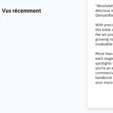
“Absolutel
Vus récemment
delicious
Demystifi
With preci
this bible
the-art pr
growing ro
invaluable
More than 
each stage
spotlights
you’re an e
commercia
handbook w
your mycol