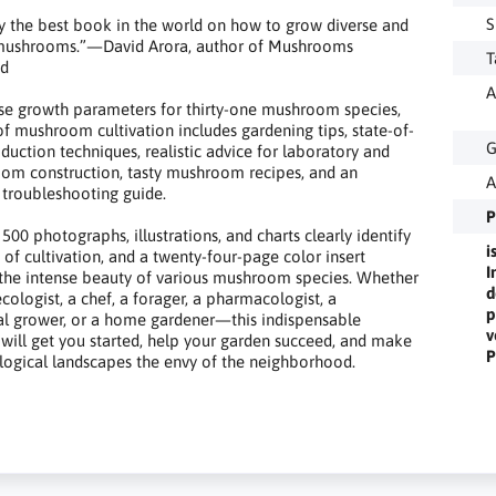
y the best book in the world on how to grow diverse and
 mushrooms.”—David Arora, author of Mushrooms
ed
A
se growth parameters for thirty-one mushroom species,
 of mushroom cultivation includes gardening tips, state-of-
G
oduction techniques, realistic advice for laboratory and
om construction, tasty mushroom recipes, and an
A
 troubleshooting guide.
P
500 photographs, illustrations, and charts clearly identify
i
 of cultivation, and a twenty-four-page color insert
I
 the intense beauty of various mushroom species. Whether
d
cologist, a chef, a forager, a pharmacologist, a
p
l grower, or a home gardener—this indispensable
v
ill get you started, help your garden succeed, and make
P
ogical landscapes the envy of the neighborhood.