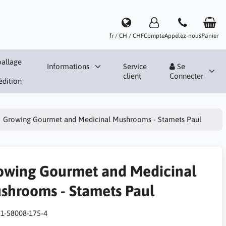
fr / CH / CHF
Compte
Appelez-nous
Panier
allage
Informations
Service
Se
client
Connecter
édition
Growing Gourmet and Medicinal Mushrooms - Stamets Paul
owing Gourmet and Medicinal
shrooms - Stamets Paul
:
1-58008-175-4