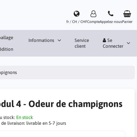
fr / CH / CHF
Compte
Appelez-nous
Panier
allage
Informations
Service
Se
client
Connecter
édition
mpignons
dul 4 - Odeur de champignons
du stock:
En stock
 de livraison:
livrable en 5-7 jours