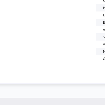
S
P
E
E
A
S
V
M
G