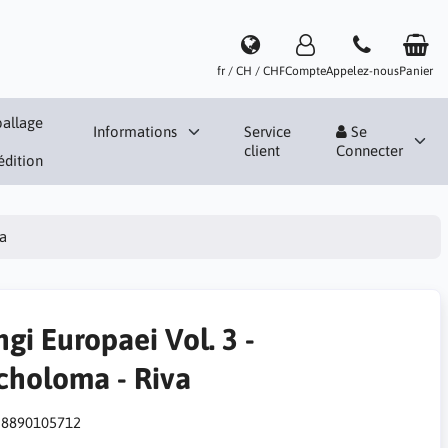
fr / CH / CHF
Compte
Appelez-nous
Panier
allage
Informations
Service
Se
client
Connecter
édition
va
gi Europaei Vol. 3 -
icholoma - Riva
:
8890105712