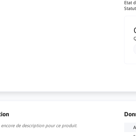
Etat 
Statut
Q
tion
Don
as encore de description pour ce produit.
A