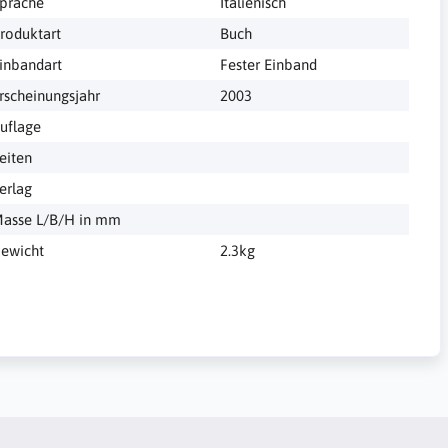
prache
Italienisch
roduktart
Buch
inbandart
Fester Einband
rscheinungsjahr
2003
uflage
eiten
erlag
asse L/B/H in mm
ewicht
2.3kg